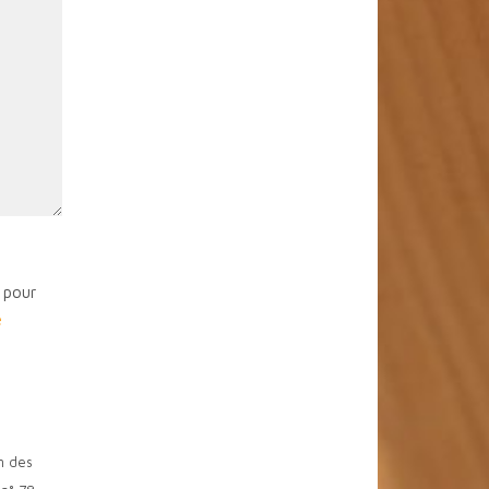
s pour
e
on des