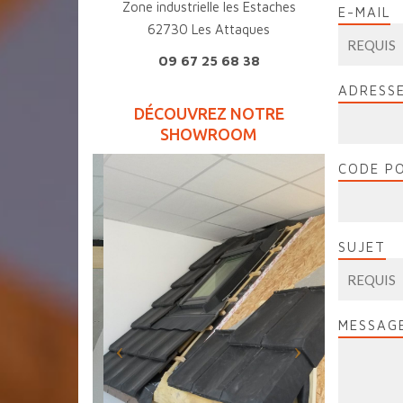
Zone industrielle les Estaches
E-MAIL
62730 Les Attaques
09 67 25 68 38
ADRESS
DÉCOUVREZ NOTRE
SHOWROOM
CODE PO
SUJET
MESSAGE