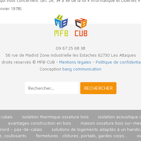
ui vous concernent. (art. 26, 34 à 38 de la loi « Informatique et Libertés »
anvier 1978).
09 67 25 68 38
56 rue de Madrid Zone industrielle les Estaches 62730 Les Attaques
 droits réservés © MFB-CUB -
Mentions légales
-
Politique de confidential
Conception
bang communication
RECHERCHER :
-calais
isolation thermique ossature bois
isolation acoustique 
avantages construction en bois
maison ossature bois sur-me
 nord – pas-de-calais
solutions de logements adaptés à un handica
e, coulissants
fermetures : clôtures, portails, gardes corps…
i