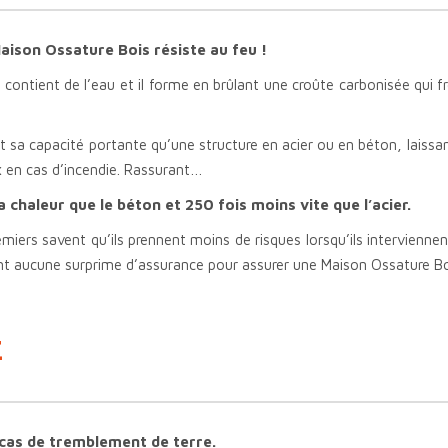
Maison Ossature Bois résiste au feu !
il contient de l’eau et il forme en brûlant une croûte carbonisée qui fr
 sa capacité portante qu’une structure en acier ou en béton, laissan
x en cas d’incendie. Rassurant…
a chaleur que le béton et 250 fois moins vite que l’acier.
emiers savent qu’ils prennent moins de risques lorsqu’ils intervienne
nt aucune surprime d’assurance pour assurer une Maison Ossature Bo
E
cas de tremblement de terre.