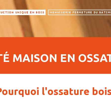
UCTION UNIQUE EN BOIS
MENUISERIE FERMETURE DU BÂTI
TÉ MAISON EN OSSA
Pourquoi l'ossature boi