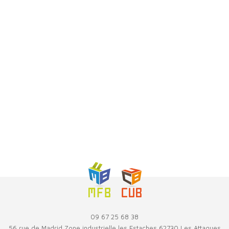
09 67 25 68 38
56 rue de Madrid Zone industrielle les Estaches 62730 Les Attaques